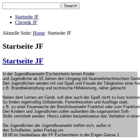
Startseite JF
Chronik JF
Aktuelle Seite:
Home
Startseite JF
Startseite JF
Startseite JF
In
der
Jugendfeuerwehr
Eschersheim
lernen
Kinder
und
Jugendliche
ab
10
Jahren
den
Umgang
mit
feuerwehrtechnischem
Gerä
Den
Jugendlichen
werden
mit
viel
Spaß
und
Freude
die
Tätigkeiten
einer
fre
z.B.
Brandbekämpfung
und
technische
Hilfeleistung
,
näher
gebracht
.
Neben
dem
Lernen
am
Gerät
,
soll
aber
auch
der
Spaß
nicht
zu
kurz
komme
So
finden
regelmäßig
Grillabende
,
Ferienfreizeiten
und
Ausflüge
statt
,
z.B.
zu
einer
Feuerwache
der
Berufsfeuerwehr
Frankfurt
oder
zum
Frankfur
Den
Kindern
und
Jugendlichen
sollen
außerdem
die
sogenannten
Soft-
Skills
vermittelt
werden
.
Hierzu
zählen
beispielsweise
das
Verhalten
in
einer
Die
Jugendlichen
der
Jugendfeuerwehr
treffen
sich
,
außer
in
den
Schulferien
,
jeden
Freitag
um
18:00
im
Gerätehaus
der
FF
Eschersheim
in
der
Engen
Gasse
1.