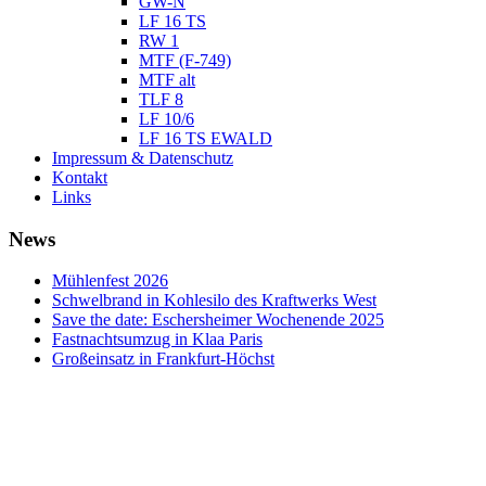
GW-N
LF 16 TS
RW 1
MTF (F-749)
MTF alt
TLF 8
LF 10/6
LF 16 TS EWALD
Impressum & Datenschutz
Kontakt
Links
News
Mühlenfest 2026
Schwelbrand in Kohlesilo des Kraftwerks West
Save the date: Eschersheimer Wochenende 2025
Fastnachtsumzug in Klaa Paris
Großeinsatz in Frankfurt-Höchst