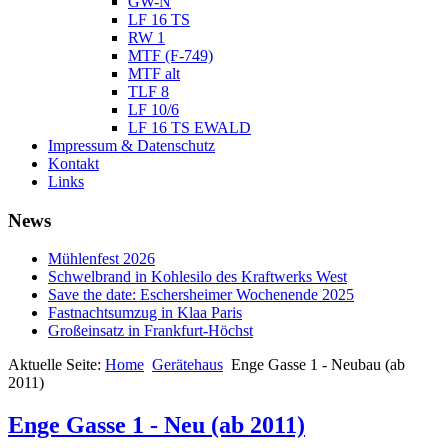
GW-N
LF 16 TS
RW 1
MTF (F-749)
MTF alt
TLF 8
LF 10/6
LF 16 TS EWALD
Impressum & Datenschutz
Kontakt
Links
News
Mühlenfest 2026
Schwelbrand in Kohlesilo des Kraftwerks West
Save the date: Eschersheimer Wochenende 2025
Fastnachtsumzug in Klaa Paris
Großeinsatz in Frankfurt-Höchst
Aktuelle Seite:
Home
Gerätehaus
Enge Gasse 1 - Neubau (ab
2011)
Enge Gasse 1 - Neu (ab 2011)