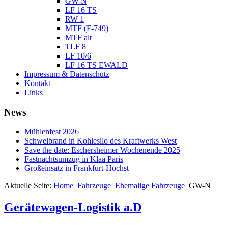
GW-N
LF 16 TS
RW 1
MTF (F-749)
MTF alt
TLF 8
LF 10/6
LF 16 TS EWALD
Impressum & Datenschutz
Kontakt
Links
News
Mühlenfest 2026
Schwelbrand in Kohlesilo des Kraftwerks West
Save the date: Eschersheimer Wochenende 2025
Fastnachtsumzug in Klaa Paris
Großeinsatz in Frankfurt-Höchst
Aktuelle Seite:
Home
Fahrzeuge
Ehemalige Fahrzeuge
GW-N
Gerätewagen-Logistik a.D