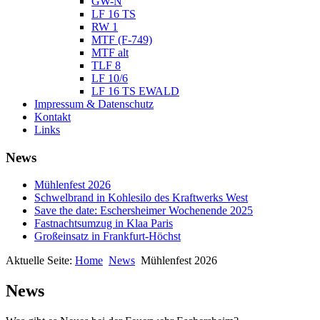
GW-N
LF 16 TS
RW 1
MTF (F-749)
MTF alt
TLF 8
LF 10/6
LF 16 TS EWALD
Impressum & Datenschutz
Kontakt
Links
News
Mühlenfest 2026
Schwelbrand in Kohlesilo des Kraftwerks West
Save the date: Eschersheimer Wochenende 2025
Fastnachtsumzug in Klaa Paris
Großeinsatz in Frankfurt-Höchst
Aktuelle Seite:
Home
News
Mühlenfest 2026
News