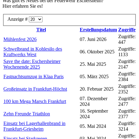
Was gibt es Neues bei der Feuerwehr Eschersheim?
Hier erfahren Sie es!
Anzeige #
Titel
Erstellungsdatum
Zugriffe
Zugriffe:
Mühlenfest 2026
07. Juni 2026
447
Schwelbrand in Kohlesilo des
Zugriffe:
06. Oktober 2025
Kraftwerks West
1133
Save the date: Eschersheimer
Zugriffe:
25. Mai 2025
Wochenende 2025
2147
Zugriffe:
Fastnachtsumzug in Klaa Paris
05. März 2025
2384
Zugriffe:
Großeinsatz in Frankfurt-Höchst
20. Februar 2025
2352
07. Dezember
Zugriffe:
100 km Mega Marsch Frankfurt
2024
2477
16. September
Zugriffe:
Zehn Freunde Triathlon
2024
2377
Einsatz bei Lagerhallenbrand in
Zugriffe:
05. Mai 2024
Frankfurt-Griesheim
3214
Zugriffe:
Einsatz bei Starkregen
03. Mai 2024