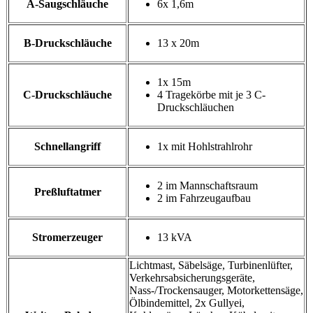
A-Saugschläuche
6x 1,6m
B-Druckschläuche
13 x 20m
1x 15m
C-Druckschläuche
4 Tragekörbe mit je 3 C-
Druckschläuchen
Schnellangriff
1x mit Hohlstrahlrohr
2 im Mannschaftsraum
Preßluftatmer
2 im Fahrzeugaufbau
Stromerzeuger
13 kVA
Lichtmast, Säbelsäge, Turbinenlüfter,
Verkehrsabsicherungsgeräte,
Nass-/Trockensauger, Motorkettensäge,
Ölbindemittel, 2x Gullyei,