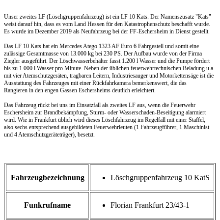
Unser zweites LF (Löschgruppenfahrzeug) ist ein LF 10 Kats. Der Namenszusatz "Kats"
weist darauf hin, dass es vom Land Hessen für den Katastrophenschutz beschafft wurde.
Es wurde im Dezember 2019 als Neufahrzeug bei der FF-Eschersheim in Dienst gestellt.
Das LF 10 Kats hat ein Mercedes Atego 1323 AF Euro 6 Fahrgestell und somit eine
zulässige Gesamtmasse von 13.000 kg bei 230 PS. Der Aufbau wurde von der Firma
Ziegler ausgeführt. Der Löschwasserbehälter fasst 1.200 l Wasser und die Pumpe fördert
bis zu 1.000 l Wasser pro Minute. Neben der üblichen feuerwehrtechnischen Beladung u.a.
mit vier Atemschutzgeräten, tragbaren Leitern, Industriesauger und Motorkettensäge ist die
Ausstattung des Fahrzeuges mit einer Rückfahrkamera bemerkenswert, die das
Rangieren in den engen Gassen Eschersheims deutlich erleichtert.
Das Fahrzeug rückt bei uns im Einsatzfall als zweites LF aus, wenn die Feuerwehr
Eschersheim zur Brandbekämpfung, Sturm- oder Wasserschaden-Beseitigung alarmiert
wird. Wie in Frankfurt üblich wird dieses Löschfahrzeug im Regelfall mit einer Staffel,
also sechs entsprechend ausgebildeten Feuerwehrleuten (1 Fahrzeugführer, 1 Maschinist
und 4 Atemschutzgeräteträger), besetzt.
Fahrzeugbezeichnung
Löschgruppenfahrzeug 10 KatS
Funkrufname
Florian Frankfurt 23/43-1