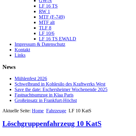
GW-N
LF 16 TS
RW 1
MTF (F-749)
MTF alt
TLF 8
LF 10/6
LF 16 TS EWALD
Impressum & Datenschutz
Kontakt
Links
News
Mühlenfest 2026
Schwelbrand in Kohlesilo des Kraftwerks West
Save the date: Eschersheimer Wochenende 2025
Fastnachtsumzug in Klaa Paris
Großeinsatz in Frankfurt-Höchst
Aktuelle Seite:
Home
Fahrzeuge
LF 10 KatS
Löschgruppenfahrzeug 10 KatS