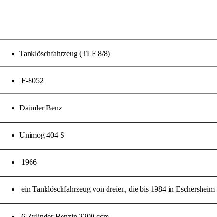
Tanklöschfahrzeug
(
TLF
8/8)
F-8052
Daimler Benz
Unimog
404 S
1966
ein
Tanklöschfahrzeug
von
dreien
, die
bis
1984 in
Eschersheim
6
Zylinder
Benzin
2200
ccm