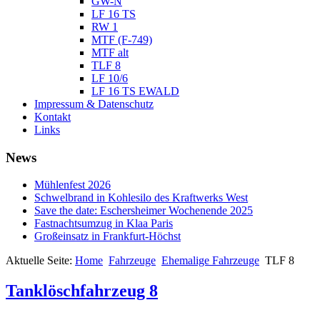
GW-N
LF 16 TS
RW 1
MTF (F-749)
MTF alt
TLF 8
LF 10/6
LF 16 TS EWALD
Impressum & Datenschutz
Kontakt
Links
News
Mühlenfest 2026
Schwelbrand in Kohlesilo des Kraftwerks West
Save the date: Eschersheimer Wochenende 2025
Fastnachtsumzug in Klaa Paris
Großeinsatz in Frankfurt-Höchst
Aktuelle Seite:
Home
Fahrzeuge
Ehemalige Fahrzeuge
TLF 8
Tanklöschfahrzeug 8