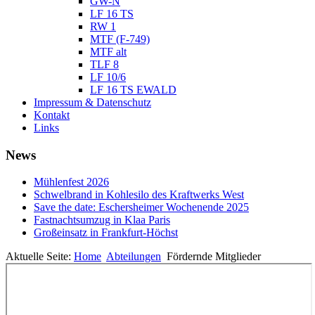
GW-N
LF 16 TS
RW 1
MTF (F-749)
MTF alt
TLF 8
LF 10/6
LF 16 TS EWALD
Impressum & Datenschutz
Kontakt
Links
News
Mühlenfest 2026
Schwelbrand in Kohlesilo des Kraftwerks West
Save the date: Eschersheimer Wochenende 2025
Fastnachtsumzug in Klaa Paris
Großeinsatz in Frankfurt-Höchst
Aktuelle Seite:
Home
Abteilungen
Fördernde Mitglieder