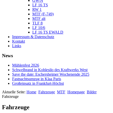
GW-N
LF 16 TS
RW 1
MTF (F-749)
MTF alt
TLF 8
LF 10/6
LF 16 TS EWALD
Impressum & Datenschutz
Kontakt
Links
News
Mühlenfest 2026
Schwelbrand in Kohlesilo des Kraftwerks West
Save the date: Eschersheimer Wochenende 2025
Fastnachtsumzug in Klaa Paris
Großeinsatz in Frankfurt-Höchst
Aktuelle Seite:
Home
Fahrzeuge
MTF
Homepage
Bilder
Fahrzeuge
Fahrzeuge