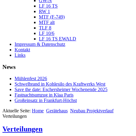
GW-N
LF 16 TS
RW 1
MTF (F-749)
MTF alt
TLF 8
LF 10/6
LF 16 TS EWALD
Impressum & Datenschutz
Kontakt
Links
News
Mühlenfest 2026
Schwelbrand in Kohlesilo des Kraftwerks West
Save the date: Eschersheimer Wochenende 2025
Fastnachtsumzug in Klaa Paris
Großeinsatz in Frankfurt-Höchst
Aktuelle Seite:
Home
Gerätehaus
Neubau Projektverlauf
Verteilungen
Verteilungen