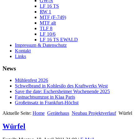
GW-N
LF 16 TS
RW 1
MTF (F-749)
MTF alt
TLF 8
LF 10/6
LF 16 TS EWALD
Impressum & Datenschutz
Kontakt
Links
News
Mühlenfest 2026
Schwelbrand in Kohlesilo des Kraftwerks West
Save the date: Eschersheimer Wochenende 2025
Fastnachtsumzug in Klaa Paris
Großeinsatz in Frankfurt-Höchst
Aktuelle Seite:
Home
Gerätehaus
Neubau Projektverlauf
Würfel
Würfel