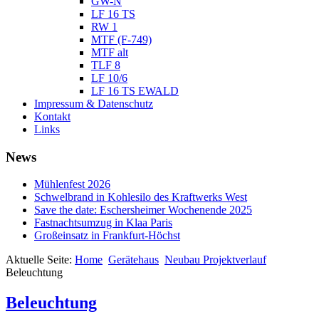
GW-N
LF 16 TS
RW 1
MTF (F-749)
MTF alt
TLF 8
LF 10/6
LF 16 TS EWALD
Impressum & Datenschutz
Kontakt
Links
News
Mühlenfest 2026
Schwelbrand in Kohlesilo des Kraftwerks West
Save the date: Eschersheimer Wochenende 2025
Fastnachtsumzug in Klaa Paris
Großeinsatz in Frankfurt-Höchst
Aktuelle Seite:
Home
Gerätehaus
Neubau Projektverlauf
Beleuchtung
Beleuchtung