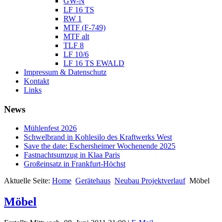
GW-N
LF 16 TS
RW 1
MTF (F-749)
MTF alt
TLF 8
LF 10/6
LF 16 TS EWALD
Impressum & Datenschutz
Kontakt
Links
News
Mühlenfest 2026
Schwelbrand in Kohlesilo des Kraftwerks West
Save the date: Eschersheimer Wochenende 2025
Fastnachtsumzug in Klaa Paris
Großeinsatz in Frankfurt-Höchst
Aktuelle Seite:
Home
Gerätehaus
Neubau Projektverlauf
Möbel
Möbel