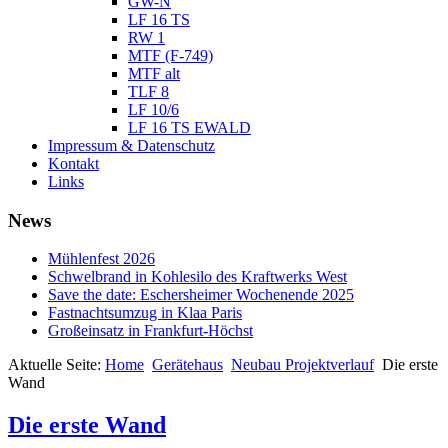
GW-N
LF 16 TS
RW 1
MTF (F-749)
MTF alt
TLF 8
LF 10/6
LF 16 TS EWALD
Impressum & Datenschutz
Kontakt
Links
News
Mühlenfest 2026
Schwelbrand in Kohlesilo des Kraftwerks West
Save the date: Eschersheimer Wochenende 2025
Fastnachtsumzug in Klaa Paris
Großeinsatz in Frankfurt-Höchst
Aktuelle Seite:
Home
Gerätehaus
Neubau Projektverlauf
Die erste
Wand
Die erste Wand