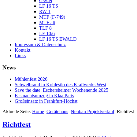
GW-N
LF 16 TS
RW 1
MTF (F-749)
MTF alt
TLF 8
LF 10/6
LF 16 TS EWALD
Impressum & Datenschutz
Kontakt
Links
News
Mühlenfest 2026
Schwelbrand in Kohlesilo des Kraftwerks West
Save the date: Eschersheimer Wochenende 2025
Fastnachtsumzug in Klaa Paris
Großeinsatz in Frankfurt-Höchst
Aktuelle Seite:
Home
Gerätehaus
Neubau Projektverlauf
Richtfest
Richtfest