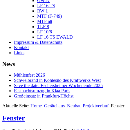
GW-N
LF 16 TS
RW 1
MTF (F-749)
MTF alt
TLF 8
LF 10/6
LF 16 TS EWALD
Impressum & Datenschutz
Kontakt
Links
News
Mühlenfest 2026
Schwelbrand in Kohlesilo des Kraftwerks West
Save the date: Eschersheimer Wochenende 2025
Fastnachtsumzug in Klaa Paris
Großeinsatz in Frankfurt-Höchst
Aktuelle Seite:
Home
Gerätehaus
Neubau Projektverlauf
Fenster
Fenster