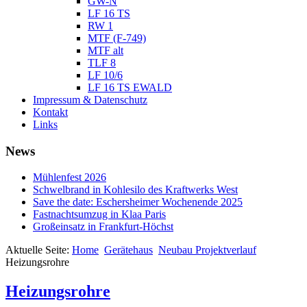
GW-N
LF 16 TS
RW 1
MTF (F-749)
MTF alt
TLF 8
LF 10/6
LF 16 TS EWALD
Impressum & Datenschutz
Kontakt
Links
News
Mühlenfest 2026
Schwelbrand in Kohlesilo des Kraftwerks West
Save the date: Eschersheimer Wochenende 2025
Fastnachtsumzug in Klaa Paris
Großeinsatz in Frankfurt-Höchst
Aktuelle Seite:
Home
Gerätehaus
Neubau Projektverlauf
Heizungsrohre
Heizungsrohre