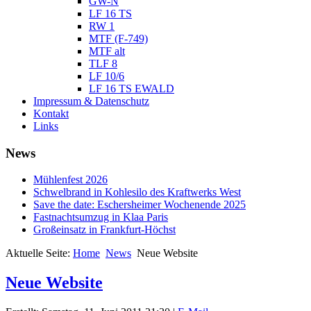
GW-N
LF 16 TS
RW 1
MTF (F-749)
MTF alt
TLF 8
LF 10/6
LF 16 TS EWALD
Impressum & Datenschutz
Kontakt
Links
News
Mühlenfest 2026
Schwelbrand in Kohlesilo des Kraftwerks West
Save the date: Eschersheimer Wochenende 2025
Fastnachtsumzug in Klaa Paris
Großeinsatz in Frankfurt-Höchst
Aktuelle Seite:
Home
News
Neue Website
Neue Website