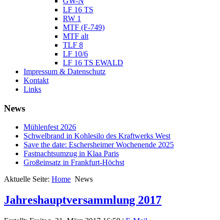
GW-N
LF 16 TS
RW 1
MTF (F-749)
MTF alt
TLF 8
LF 10/6
LF 16 TS EWALD
Impressum & Datenschutz
Kontakt
Links
News
Mühlenfest 2026
Schwelbrand in Kohlesilo des Kraftwerks West
Save the date: Eschersheimer Wochenende 2025
Fastnachtsumzug in Klaa Paris
Großeinsatz in Frankfurt-Höchst
Aktuelle Seite:
Home
News
Jahreshauptversammlung 2017