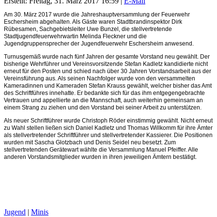
Erstellt: Freitag, 31. März 2017 16:59
|
E-Mail
Am 30. März 2017 wurde die Jahreshauptversammlung der Feuerwehr
Eschersheim abgehalten. Als Gäste waren Stadtbrandinspektor Dirk
Rübesamen, Sachgebietsleiter Uwe Bunzel, die stellvertretende
Stadtjugendfeuerwehrwartin Melinda Fleckner und die
Jugendgruppensprecher der Jugendfeuerwehr Eschersheim anwesend.
Turnusgemäß wurde nach fünf Jahren der gesamte Vorstand neu gewählt. Der
bisherige Wehrführer und Vereinsvorsitzende Stefan Kadletz kandidierte nicht
erneut für den Posten und schied nach über 30 Jahren Vorstandsarbeit aus der
Vereinsführung aus. Als seinen Nachfolger wurde von den versammelten
Kameradinnen und Kameraden Stefan Krauss gewählt, welcher bisher das Amt
des Schriftführes innehatte. Er bedankte sich für das ihm entgegengebrachte
Vertrauen und appellierte an die Mannschaft, auch weiterhin gemeinsam an
einem Strang zu ziehen und den Vorstand bei seiner Arbeit zu unterstützen.
Als neuer Schriftführer wurde Christoph Röder einstimmig gewählt. Nicht erneut
zu Wahl stellen ließen sich Daniel Kadletz und Thomas Willkomm für ihre Ämter
als stellvertretender Schriftführer und stellvertretender Kassierer. Die Positionen
wurden mit Sascha Glotzbach und Denis Seidel neu besetzt. Zum
stellvertretenden Gerätewart wählte die Versammlung Manuel Pfeiffer. Alle
anderen Vorstandsmitglieder wurden in ihren jeweiligen Ämtern bestätigt.
Jugend
|
Minis