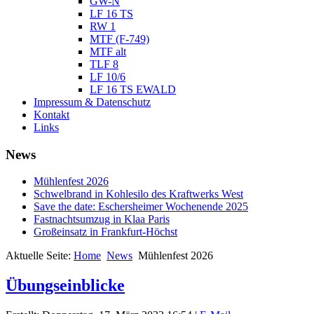
GW-N
LF 16 TS
RW 1
MTF (F-749)
MTF alt
TLF 8
LF 10/6
LF 16 TS EWALD
Impressum & Datenschutz
Kontakt
Links
News
Mühlenfest 2026
Schwelbrand in Kohlesilo des Kraftwerks West
Save the date: Eschersheimer Wochenende 2025
Fastnachtsumzug in Klaa Paris
Großeinsatz in Frankfurt-Höchst
Aktuelle Seite:
Home
News
Mühlenfest 2026
Übungseinblicke