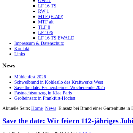
GW-N
LF 16 TS
RW 1
MTF (F-749)
MTF alt
TLF 8
LF 10/6
LF 16 TS EWALD
Impressum & Datenschutz
Kontakt
Links
News
Mühlenfest 2026
Schwelbrand in Kohlesilo des Kraftwerks West
Save the date: Eschersheimer Wochenende 2025
Fastnachtsumzug in Klaa Paris
Großeinsatz in Frankfurt-Höchst
Aktuelle Seite:
Home
News
Einsatz bei Brand einer Gartenhütte in
Save the date: Wir feiern 112-jähriges Ju