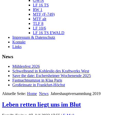
GW-N
LF 16 TS
RW 1
MTF (F-749)
MTF alt
TLF 8
LF 10/6
LF 16 TS EWALD
Impressum & Datenschutz
Kontakt
Links
News
Mühlenfest 2026
Schwelbrand in Kohlesilo des Kraftwerks West
Save the date: Eschersheimer Wochenende 2025
Fastnachtsumzug in Klaa Paris
Großeinsatz in Frankfurt-Höchst
Aktuelle Seite:
Home
News
Jahreshauptversammlung 2019
Leben retten liegt uns im Blut