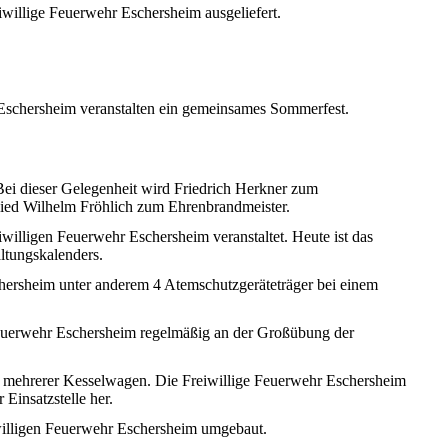
iwillige
Feuerwehr
Eschersheim
ausgeliefert
.
Eschersheim
veranstalten
ein
gemeinsames
Sommerfest
.
Bei
dieser
Gelegenheit
wird
Friedrich
Herkner
zum
ied
Wilhelm
Fröhlich
zum
Ehrenbrandmeister
.
iwilligen
Feuerwehr
Eschersheim
veranstaltet
.
Heute
ist
das
ltungskalenders
.
hersheim
unter
anderem
4
Atemschutzgeräteträger
bei
einem
uerwehr
Eschersheim
regelmäßig
an
der
Großübung
der
mehrerer
Kesselwagen
. Die
Freiwillige
Feuerwehr
Eschersheim
r
Einsatzstelle
her.
illigen
Feuerwehr
Eschersheim
umgebaut
.