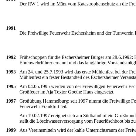
Der
RW
1
wird
im
März
vom
Katastrophenschutz
an die
Fre
1991
Die
Freiwillige
Feuerwehr
Eschersheim
und
der
Turnverein
1992
Frühschoppen
für
die
Eschersheimer
Bürger
am 28.6.1992:
Ehrenwehrführer
ernannt
und
das
langjährige
Vorstandsmitgl
1993
Am 24. und 25.7.1993
wird
das
erste
Mühlenfest
bei
der
Fre
Mühlenfest
ein
fester
Bestandteil
des
Eschersheimer
Veransta
1995
Am 04.05.1995
werden
von
der
Freiwilligen
Feuerwehr
Esc
Großfeuer
im
Aja
Textor
Goethe
Haus
eingesetzt
.
1997
Großübung
Hammelburg
:
seit
1997
nimmt
die
Freiwillige
Fe
Feuerwehr
Frankfurt
teil
.
Am 19.02.1997
ereignet
sich
am
Südbahnhof
ein
Großbrand
stellt
die
Löschwasserversorgung
vom
Feuerlöschboot
bis
zu
1999
Aus
Vereinsmitteln
wird
der
kahle
Unterrichtsraum
der
Freiw