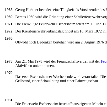
1968
Georg Herkner beendet seine Tätigkeit als Vorsitzender des
1969
Bereits
1969
wird
die
Gründung
einer
Schülerfeuerwehr
vor
1971
Die
Freiwillige
Feuerwehr
Eschersheim
feiert
am 11. und 12
1972
Der Kreisfeuerwehrverbandstag findet am 18. März 1972 in E
1976
Obwohl
noch
Bedenken
bestehen
wird
am 2. August 1976 d
1978
Am 21. Mai 1978
wird
der
Freundschaftsvertrag
mit
der
Feu
Aktivitäten
unternommen
.
1979
Das
erste
Eschersheimer
Wochenende
wird
veranstaltet
. Die
Grillstand
,
einer
Schauübung
und
einer
Fahrzeugschau
.
1981
Die
Feuerwehr
Eschersheim
beschafft
aus
eigenen
Mitteln
e