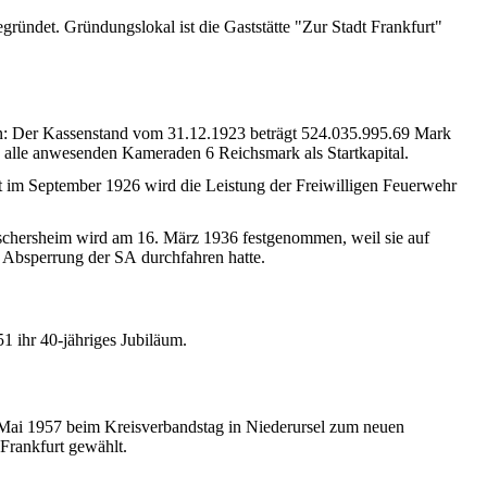
egründet
.
Gründungslokal
ist
die
Gaststätte
"
Zur
Stadt
Frankfurt"
n:
Der
Kassenstand
vom
31.12.1923
beträgt
524.035.995.69 Mark
alle
anwesenden
Kameraden
6
Reichsmark
als
Startkapital
.
 im September 1926 wird die Leistung der Freiwilligen Feuerwehr
schersheim
wird am 16. März 1936
festgenommen
,
weil
sie
auf
Absperrung
der SA
durchfahren
hatte
.
51
ihr
40-
jähriges
Jubiläum
.
Mai 1957 beim Kreisverbandstag in Niederursel zum neuen
Frankfurt gewählt.