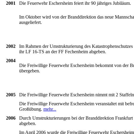
2001
Die
Feuerwehr
Eschersheim
feiert
ihr
90
jähriges
Jubiläum
.
Im
Oktober
wird
von
der
Branddirektion
das
neue
Mannschaf
ausgeliefert
.
2002
Im
Rahmen
der
Umstrukturierung
des
Katastrophenschutzes
ihr
LF
16-TS
an
der
FF
Fechenheim
abgeben
.
2004
Die
Freiwillige
Feuerwehr
Eschersheim
bekommt
von
der
Br
übergeben
.
2005
Die
Freiwillige
Feuerwehr
Eschersheim
nimmt
mit
2
Staffeln
Die
Freiwillige
Feuerwehr
Eschersheim
veranstaltet
mit
befr
Großübung
.
mehr
...
2006
Durch
Umstrukturierungen
bei
der
Branddirektion
Frankfurt
abgeben
.
Im
April 2006
wurde
die
Freiwillige
Feuerwehr
Eschersheim