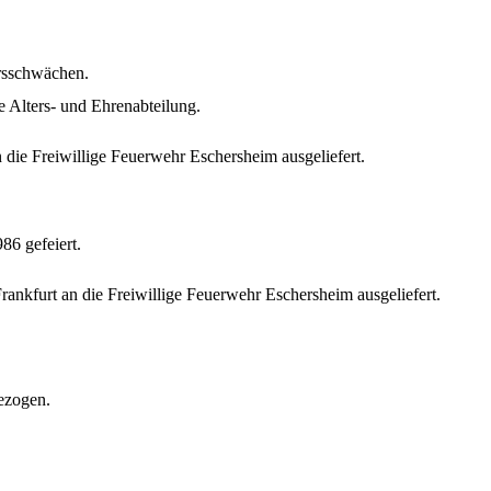
rsschwächen
.
e Alters- und
Ehrenabteilung
.
 die
Freiwillige
Feuerwehr
Eschersheim
ausgeliefert
.
986
gefeiert
.
rankfurt an die
Freiwillige
Feuerwehr
Eschersheim
ausgeliefert
.
ezogen
.