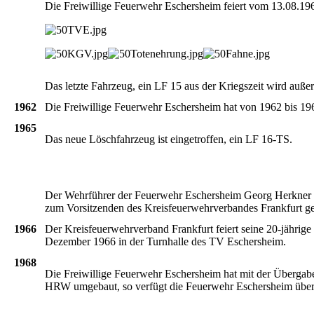
Die
Freiwillige
Feuerwehr
Eschersheim
feiert
vom
13.08.19
Das
letzte
Fahrzeug
,
ein
LF 15
aus
der
Kriegszeit
wird
außer
1962
Die
Freiwillige
Feuerwehr
Eschersheim
hat von 1962
bis
19
1965
Das
neue
Löschfahrzeug
ist
eingetroffen
,
ein
LF
16-TS
.
Der
Wehrführer
der
Feuerwehr
Eschersheim
Georg
Herkner
zum
Vorsitzenden
des
Kreisfeuerwehrverbandes Frankfurt g
1966
Der Kreisfeuerwehrverband Frankfurt feiert seine 20-jähri
Dezember 1966 in der Turnhalle des TV Eschersheim.
1968
Die
Freiwillige
Feuerwehr
Eschersheim
hat
mit
der
Übergab
HRW
umgebaut
, so
verfügt
die
Feuerwehr
Eschersheim
übe