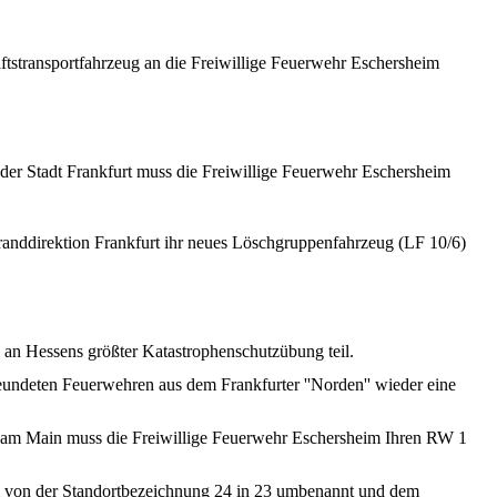
tstransportfahrzeug
an die
Freiwillige
Feuerwehr
Eschersheim
der
Stadt
Frankfurt muss die
Freiwillige
Feuerwehr
Eschersheim
anddirektion
Frankfurt
ihr
neues
Löschgruppenfahrzeug
(LF 10/6)
an
Hessens
größter
Katastrophenschutzübung
teil
.
eundeten
Feuerwehren
aus
dem
Frankfurter ''
Norden
''
wieder
eine
 am Main muss die
Freiwillige
Feuerwehr
Eschersheim
Ihren
RW
1
von
der
Standortbezeichnung
24 in 23
umbenannt
und
dem