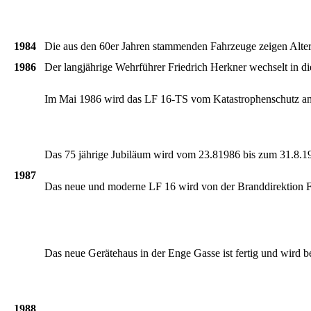
1984
Die
aus
den
60er
Jahren
stammenden
Fahrzeuge
zeigen
Alte
1986
Der
langjährige
Wehrführer
Friedrich
Herkner
wechselt
in di
Im
Mai 1986
wird
das
LF
16-TS
vom
Katastrophenschutz
an
Das 75
jährige
Jubiläum
wird
vom
23.81986
bis
zum
31.8.1
1987
Das
neue
und
moderne
LF 16
wird
von
der
Branddirektion
F
Das
neue
Gerätehaus
in
der
Enge
Gasse
ist
fertig
und
wird
b
1988