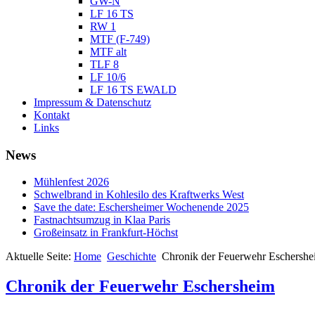
GW-N
LF 16 TS
RW 1
MTF (F-749)
MTF alt
TLF 8
LF 10/6
LF 16 TS EWALD
Impressum & Datenschutz
Kontakt
Links
News
Mühlenfest 2026
Schwelbrand in Kohlesilo des Kraftwerks West
Save the date: Eschersheimer Wochenende 2025
Fastnachtsumzug in Klaa Paris
Großeinsatz in Frankfurt-Höchst
Aktuelle Seite:
Home
Geschichte
Chronik der Feuerwehr Eschershe
Chronik der Feuerwehr Eschersheim