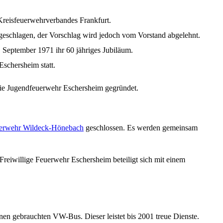
 Kreisfeuerwehrverbandes Frankfurt.
geschlagen
,
der
Vorschlag
wird
jedoch
vom
Vorstand
abgelehnt
.
. September 1971
ihr
60
jähriges
Jubiläum
.
schersheim statt.
ie
Jugendfeuerwehr
Eschersheim
gegründet
.
erwehr
Wildeck-Hönebach
geschlossen
.
Es
werden
gemeinsam
Freiwillige
Feuerwehr
Eschersheim
beteiligt
sich
mit
einem
inen
gebrauchten
VW-Bus.
Dieser
leistet
bis
2001
treue
Dienste
.