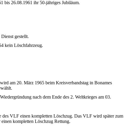
61
bis
26.08.1961
ihr
50-
jähriges
Jubiläum
.
Dienst
gestellt
.
64
kein
Löschfahrzeug
.
wird
am 20. März 1965 beim Kreisverbandstag in Bonames
ewählt
.
ge Wiedergründung nach dem Ende des 2. Weltkrieges am 03.
e
des
VLF
einen
kompletten
Löschzug
. Das
VLF
wird
später
zum
r
einen
kompletten
Löschzug
Rettung
.