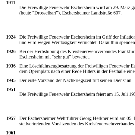
1911
Die
Freiwillige
Feuerwehr
Eschersheim
wird
am 29.
März
g
(
heute
"
Drosselbart
"), Eschersheimer Landstraße 607.
1924
Die
Freiwillige
Feuerwehr
Eschersheim
im
Griff
der
Inflatio
und
wird
wegen
Wertlosigkeit
vernichtet
.
Daraufhin
spenden
1926
Bei der Herbstübung des Kreisfeuerwehrverbandes Frankfurt
Eschersheim mit "sehr gut" bewertet.
1936
Eine
Löschfahrzeugbesatzung
der
Freiwilligen
Feuerwehr
E
dem
Opernplatz nach einer Rede Hitlers in der Festhalle
eine
1945
Der
erste
Vorstand
der
Nachkriegszeit
tritt
seinen
Dienst
an.
1951
Die
Freiwillige
Feuerwehr
Eschersheim
feiert am 15. Juli 19
1957
Der Eschersheimer Wehrführer Georg Herkner wird am 05. 
stellvertretenden Vorsitzenden des Kreisfeuerwehrverbandes 
1961